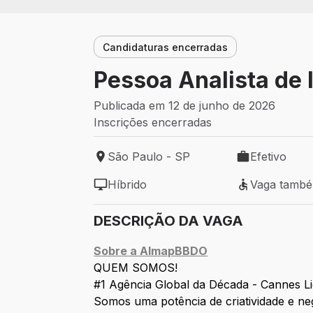
Candidaturas encerradas
Pessoa Analista de 
Publicada em 12 de junho de 2026
Inscrições encerradas
São Paulo - SP
Efetivo
Local de trabalho: São Paulo - SP
Tipo de vaga: 
Híbrido
Vaga tamb
Modelo de trabalho: Híbrido
Vaga também 
DESCRIÇÃO DA VAGA
Sobre a AlmapBBDO
QUEM SOMOS!
#1 Agência Global da Década - Cannes L
Somos uma potência de criatividade e ne