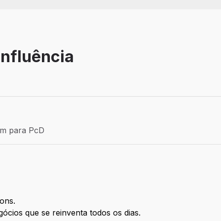
Influência
Efetivo
ém para PcD
para PcD
ions.
gócios que se reinventa todos os dias.