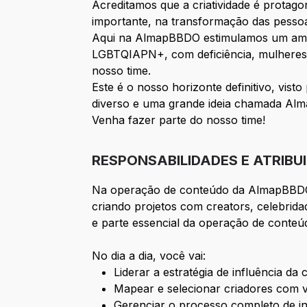
Acreditamos que a criatividade é protag
importante, na transformação das pessoa
Aqui na AlmapBBDO estimulamos um ambie
LGBTQIAPN+, com deficiência, mulheres e
nosso time.
Este é o nosso horizonte definitivo, vis
diverso e uma grande ideia chamada Al
Venha fazer parte do nosso time!
RESPONSABILIDADES E ATRIBU
Na operação de conteúdo da AlmapBBDO, 
criando projetos com creators, celebrida
e parte essencial da operação de conteú
No dia a dia, você vai:
Liderar a estratégia de influência d
Mapear e selecionar criadores com v
Gerenciar o processo completo de in