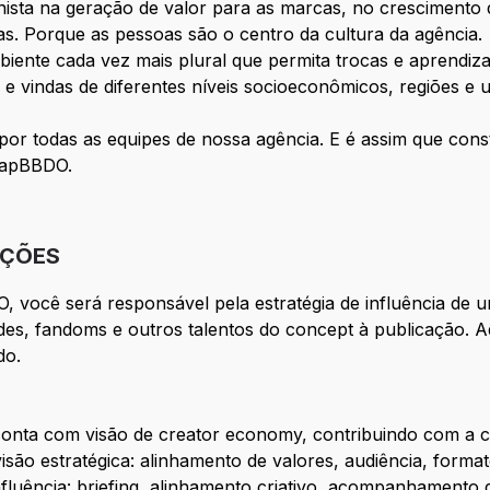
onista na geração de valor para as marcas, no crescimento
s. Porque as pessoas são o centro da cultura da agência.
nte cada vez mais plural que permita trocas e aprendiz
 vindas de diferentes níveis socioeconômicos, regiões e un
to por todas as equipes de nossa agência. E é assim que con
mapBBDO.
IÇÕES
você será responsável pela estratégia de influência de u
des, fandoms e outros talentos do concept à publicação. Aq
do.
a conta com visão de creator economy, contribuindo com a c
isão estratégica: alinhamento de valores, audiência, forma
fluência: briefing, alinhamento criativo, acompanhamento 